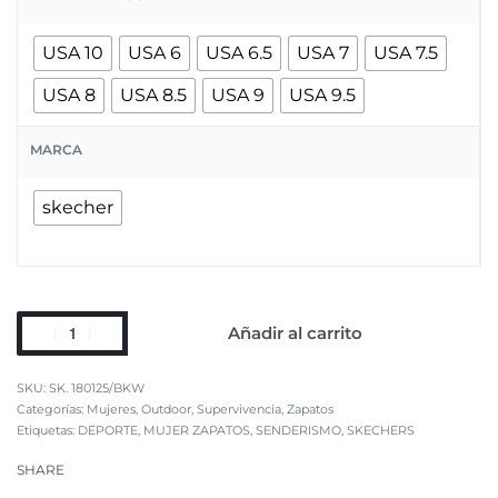
USA 10
USA 6
USA 6.5
USA 7
USA 7.5
USA 8
USA 8.5
USA 9
USA 9.5
MARCA
skecher
Añadir al carrito
SK. 180125/BKW
Categorías:
Mujeres
,
Outdoor
,
Supervivencia
,
Zapatos
Etiquetas:
DEPORTE
,
MUJER ZAPATOS
,
SENDERISMO
,
SKECHERS
SHARE