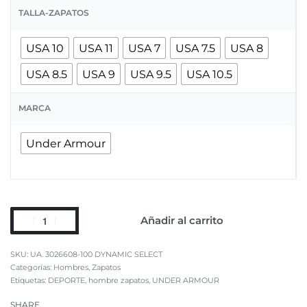
TALLA-ZAPATOS
USA 10
USA 11
USA 7
USA 7.5
USA 8
USA 8.5
USA 9
USA 9.5
USA 10.5
MARCA
Under Armour
Añadir al carrito
UA. 3026608-100 DYNAMIC SELECT
Categorías:
Hombres
,
Zapatos
Etiquetas:
DEPORTE
,
hombre zapatos
,
UNDER ARMOUR
SHARE