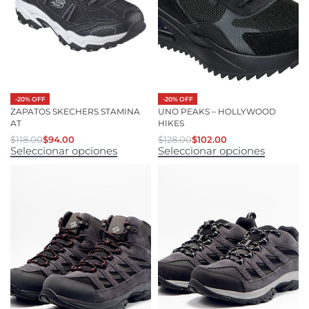
-20% OFF
-20% OFF
ZAPATOS SKECHERS STAMINA
UNO PEAKS – HOLLYWOOD
AT
HIKES
$
118.00
$
94.00
$
128.00
$
102.00
Seleccionar opciones
Seleccionar opciones