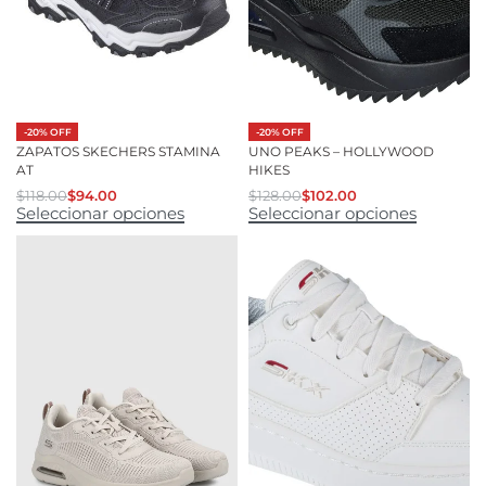
-20% OFF
-20% OFF
ZAPATOS SKECHERS STAMINA
UNO PEAKS – HOLLYWOOD
AT
HIKES
$
118.00
$
94.00
$
128.00
$
102.00
Seleccionar opciones
Seleccionar opciones