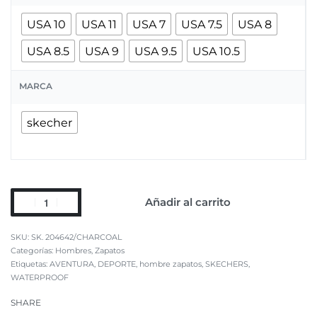
USA 10
USA 11
USA 7
USA 7.5
USA 8
USA 8.5
USA 9
USA 9.5
USA 10.5
MARCA
skecher
Añadir al carrito
SK. 204642/CHARCOAL
Categorías:
Hombres
,
Zapatos
Etiquetas:
AVENTURA
,
DEPORTE
,
hombre zapatos
,
SKECHERS
,
WATERPROOF
SHARE