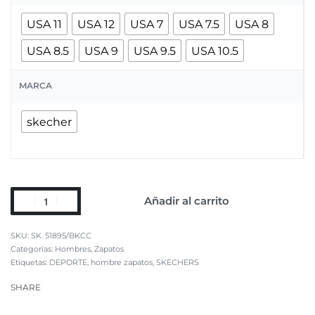
USA 11
USA 12
USA 7
USA 7.5
USA 8
USA 8.5
USA 9
USA 9.5
USA 10.5
MARCA
skecher
Añadir al carrito
SK. 51895/BKCC
Categorías:
Hombres
,
Zapatos
Etiquetas:
DEPORTE
,
hombre zapatos
,
SKECHERS
SHARE