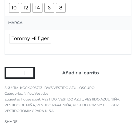
10
12
14
6
8
MARCA
Tommy Hilfiger
Añadir al carrito
TM. KG0KG06743- DW5 VESTIDO AZUL OSCURO
Categorías:
Niños
,
Vestidos
Etiquetas:
house sport
,
VESTIDO
,
VESTIDO AZUL
,
VESTIDO AZUL NIÑA
,
VESTIDO DE NIÑA
,
VESTIDO PARA NIÑA
,
VESTIDO TOMMY HILFIGER
,
VESTIDO TOMMY PARA NIÑA
SHARE