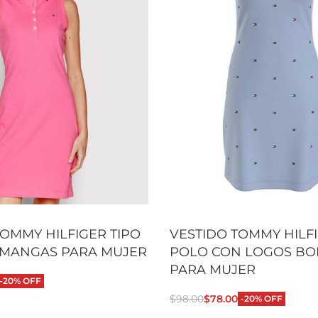
TOMMY HILFIGER TIPO
VESTIDO TOMMY HILFI
 MANGAS PARA MUJER
POLO CON LOGOS B
PARA MUJER
-20% OFF
 opciones
$
98.00
$
78.00
-20% OFF
QUICKVIEW
Seleccionar opciones