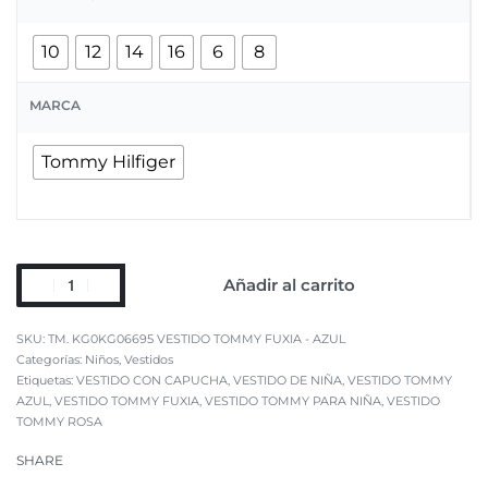
10
12
14
16
6
8
MARCA
Tommy Hilfiger
Añadir al carrito
TM. KG0KG06695 VESTIDO TOMMY FUXIA - AZUL
Categorías:
Niños
,
Vestidos
Etiquetas:
VESTIDO CON CAPUCHA
,
VESTIDO DE NIÑA
,
VESTIDO TOMMY
AZUL
,
VESTIDO TOMMY FUXIA
,
VESTIDO TOMMY PARA NIÑA
,
VESTIDO
TOMMY ROSA
SHARE