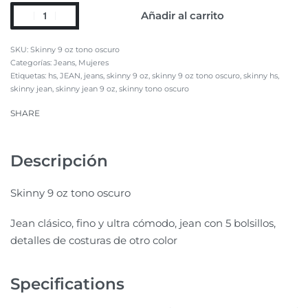
Añadir al carrito
Skinny 9 oz tono oscuro
Categorías:
Jeans
,
Mujeres
Etiquetas:
hs
,
JEAN
,
jeans
,
skinny 9 oz
,
skinny 9 oz tono oscuro
,
skinny hs
,
skinny jean
,
skinny jean 9 oz
,
skinny tono oscuro
SHARE
Descripción
Skinny 9 oz tono oscuro
Jean clásico, fino y ultra cómodo, jean con 5 bolsillos,
detalles de costuras de otro color
Specifications