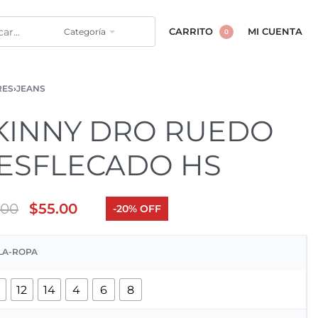
Categoría
CARRITO
MI CUENTA
0
RES
›
JEANS
KINNY DRO RUEDO
ESFLECADO HS
.00
$
55.00
-20% OFF
LA-ROPA
0
12
14
4
6
8