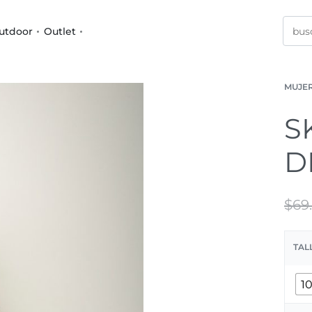
utdoor
Outlet
MUJE
S
D
$
69
TAL
1