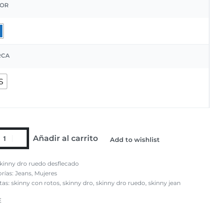
OR
RCA
S
Añadir al carrito
Add to wishlist
kinny dro ruedo desflecado
rías:
Jeans
,
Mujeres
tas:
skinny con rotos
,
skinny dro
,
skinny dro ruedo
,
skinny jean
E