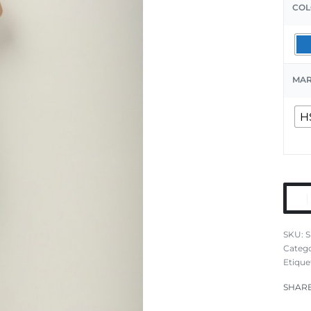
COL
MA
H
S
Catego
Etique
SHAR