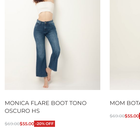
MONICA FLARE BOOT TONO
MOM BOTA
OSCURO HS
$
69.00
$
55.00
Seleccionar
$
69.00
$
55.00
-20% OFF
Seleccionar opciones
QUICKVIEW