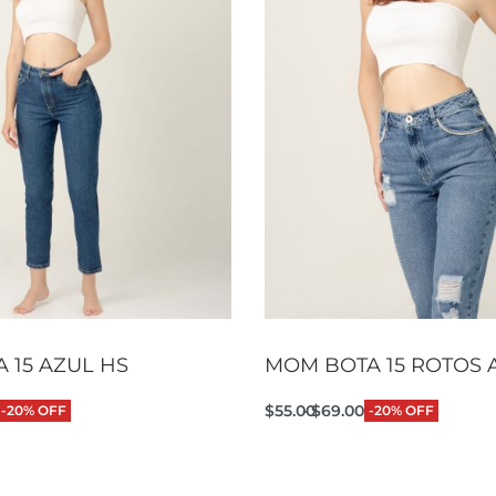
 15 AZUL HS
MOM BOTA 15 ROTOS 
$
55.00
$
69.00
-20% OFF
-20% OFF
 opciones
Seleccionar opciones
QUICKVIEW
QUI