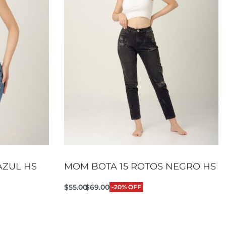
AZUL HS
MOM BOTA 15 ROTOS NEGRO HS
$
55.00
$
69.00
-20% OFF
Seleccionar opciones
CKVIEW
QUICKVIEW