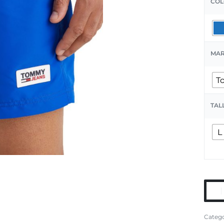
COL
MA
T
TAL
L
Catego