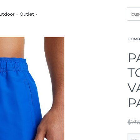
utdoor
Outlet
HOMB
P
T
V
P
$
79