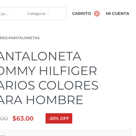
Categoría
CARRITO
MI CUENTA
0
RES
›
PANTALONETAS
ANTALONETA
OMMY HILFIGER
ARIOS COLORES
ARA HOMBRE
.00
$
63.00
-20% OFF