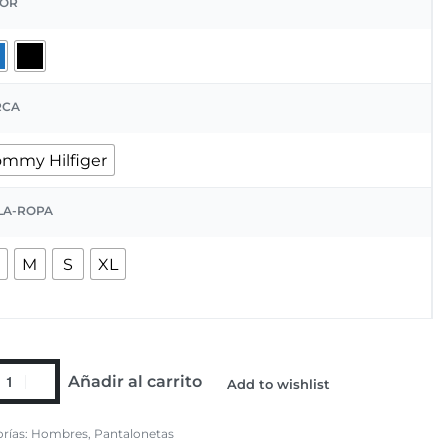
OR
RCA
ommy Hilfiger
LA-ROPA
M
S
XL
Añadir al carrito
Add to wishlist
rías:
Hombres
,
Pantalonetas