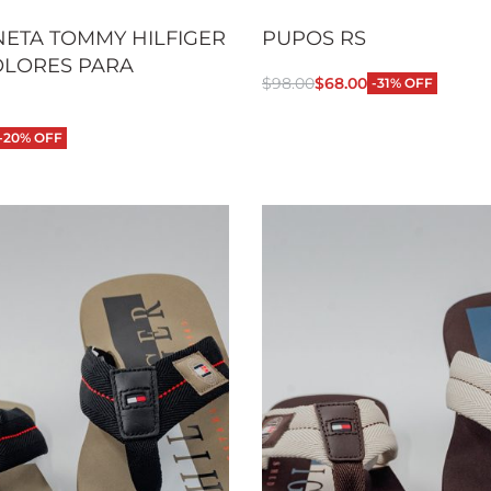
ETA TOMMY HILFIGER
PUPOS RS
OLORES PARA
$
98.00
$
68.00
-31% OFF
Seleccionar opciones
QUI
-20% OFF
 opciones
QUICKVIEW