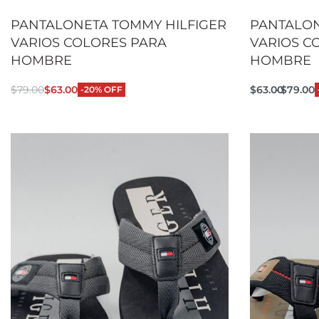
PANTALONETA TOMMY HILFIGER
PANTALON
VARIOS COLORES PARA
VARIOS C
HOMBRE
HOMBRE
$
79.00
$
63.00
$
63.00
$
79.00
-20% OFF
Seleccionar opciones
Seleccionar
QUICKVIEW