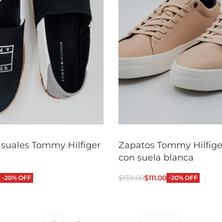
suales Tommy Hilfiger
Zapatos Tommy Hilfige
con suela blanca
$
139.00
$
111.00
-20% OFF
-20% OFF
 opciones
Seleccionar opciones
QUICKVIEW
QUI