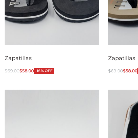
Zapatillas
Zapatillas
$
69.00
$
58.00
$
69.00
$
58.00
-16% OFF
Seleccionar opciones
Seleccionar
QUICKVIEW