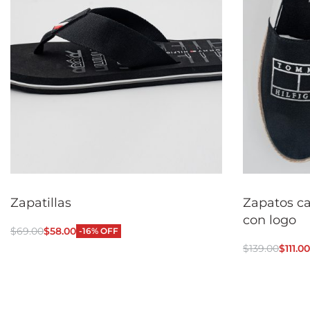
Zapatillas
Zapatos ca
con logo
$
69.00
$
58.00
-16% OFF
Seleccionar opciones
$
139.00
$
111.00
QUICKVIEW
Seleccionar