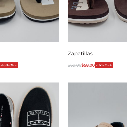
Zapatillas
$
69.00
$
58.00
-16% OFF
-16% OFF
 opciones
Seleccionar opciones
QUICKVIEW
QUI