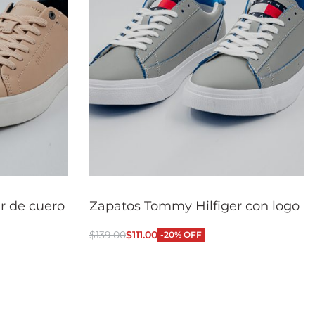
r de cuero
Zapatos Tommy Hilfiger con logo
$
139.00
$
111.00
-20% OFF
Seleccionar opciones
QUICKVIEW
CKVIEW