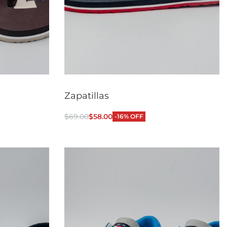
Zapatillas
$
69.00
$
58.00
-16% OFF
Seleccionar opciones
CKVIEW
QUICKVIEW