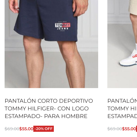
PANTALÓN CORTO DEPORTIVO
PANTALÓN
TOMMY HILFIGER- CON LOGO
TOMMY HI
ESTAMPADO- PARA HOMBRE
ESTAMPA
$
69.00
$
55.00
$
69.00
$
55.00
-20% OFF
Seleccionar opciones
Seleccionar