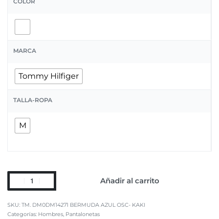
COLOR
MARCA
Tommy Hilfiger
TALLA-ROPA
M
Añadir al carrito
TM. DM0DM14271 BERMUDA AZUL OSC- KAKI
Categorías:
Hombres
,
Pantalonetas