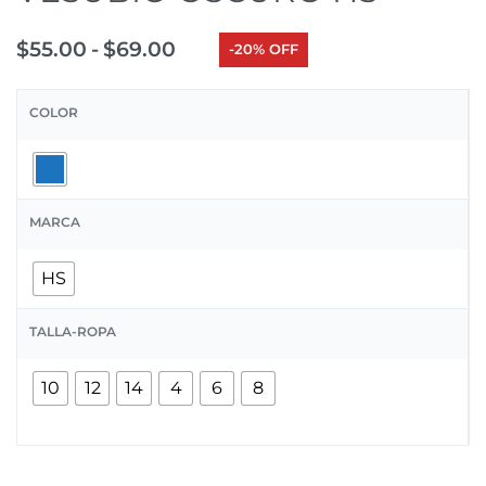
$
55.00
$
69.00
-20% OFF
COLOR
MARCA
HS
TALLA-ROPA
10
12
14
4
6
8