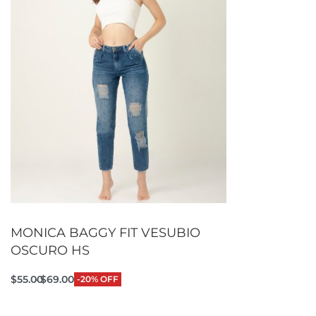
MONICA BAGGY FIT VESUBIO
OSCURO HS
$
55.00
$
69.00
-20% OFF
Seleccionar opciones
QUICKVIEW