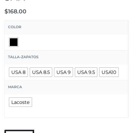
$
168.00
COLOR
TALLA-ZAPATOS
USA 8
USA 8.5
USA 9
USA 9.5
USA10
MARCA
Lacoste