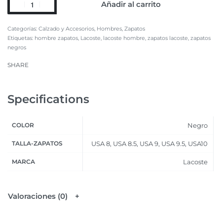
Añadir al carrito
Categorías:
Calzado y Accesorios
,
Hombres
,
Zapatos
Etiquetas:
hombre zapatos
,
Lacoste
,
lacoste hombre
,
zapatos lacoste
,
zapatos
negros
SHARE
Specifications
COLOR
Negro
TALLA-ZAPATOS
USA 8, USA 8.5, USA 9, USA 9.5, USA10
MARCA
Lacoste
Valoraciones (0)