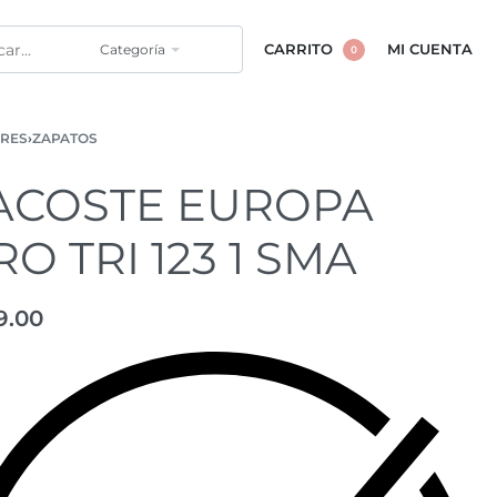
Categoría
CARRITO
MI CUENTA
0
RES
›
ZAPATOS
ACOSTE EUROPA
RO TRI 123 1 SMA
9.00