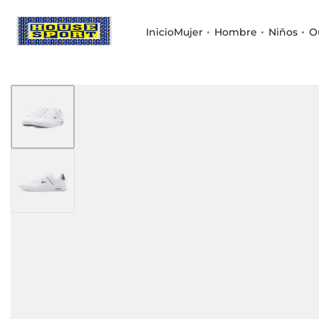
Inicio
Mujer
Hombre
Niños
O