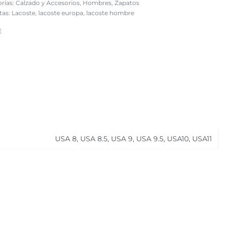
rías:
Calzado y Accesorios
,
Hombres
,
Zapatos
tas:
Lacoste
,
lacoste europa
,
lacoste hombre
E
USA 8, USA 8.5, USA 9, USA 9.5, USA10, USA11