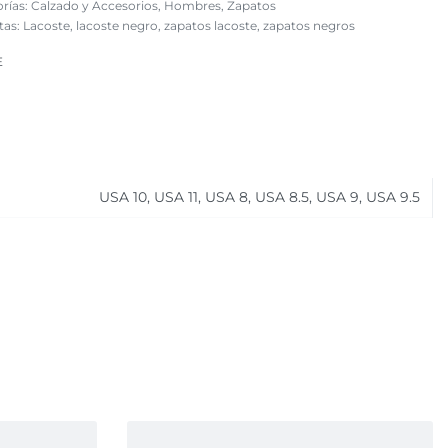
rías:
Calzado y Accesorios
,
Hombres
,
Zapatos
tas:
Lacoste
,
lacoste negro
,
zapatos lacoste
,
zapatos negros
E
USA 10, USA 11, USA 8, USA 8.5, USA 9, USA 9.5