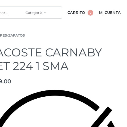
Categoría
CARRITO
MI CUENTA
0
RES
›
ZAPATOS
ACOSTE CARNABY
ET 224 1 SMA
9.00