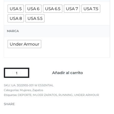
USA 5
USA 6
USA 6.5
USA 7
USA 7.5
USA 8
USA 5.5
MARCA
Under Armour
Añadir al carrito
UA. 3022955-001 W ESSENTIAL
Categorías:
Mujeres
,
Zapatos
Etiquetas:
DEPORTE
,
MUJER ZAPATOS
,
RUNNING
,
UNDER ARMOUR
SHARE