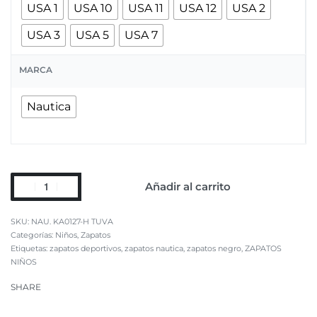
USA 1
USA 10
USA 11
USA 12
USA 2
USA 3
USA 5
USA 7
MARCA
Nautica
Añadir al carrito
NAU. KA0127-H TUVA
Categorías:
Niños
,
Zapatos
Etiquetas:
zapatos deportivos
,
zapatos nautica
,
zapatos negro
,
ZAPATOS
NIÑOS
SHARE