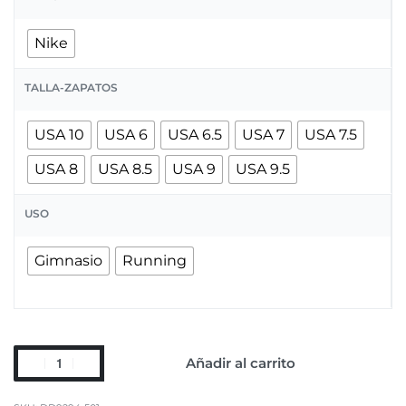
Nike
TALLA-ZAPATOS
USA 10
USA 6
USA 6.5
USA 7
USA 7.5
USA 8
USA 8.5
USA 9
USA 9.5
USO
Gimnasio
Running
Añadir al carrito