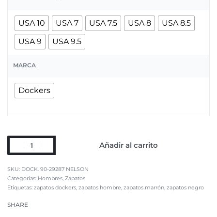
USA 10
USA 7
USA 7.5
USA 8
USA 8.5
USA 9
USA 9.5
MARCA
Dockers
Añadir al carrito
DOCK. 90-29287 NELSON
Categorías:
Hombres
,
Zapatos
Etiquetas:
zapatos dockers
,
zapatos hombre
,
zapatos marrón
,
zapatos negro
SHARE