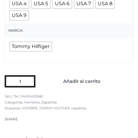
USA 4
USA 5
USA 6
USA 7
USA 8
USA 9
MARCA
Tommy Hilfiger
Añadir al carrito
TM. FM0FM03981
Categorías:
Hombres
,
Zapatillas
Etiquetas:
HOMBRE
,
TOMMY HILFIGER
,
zapatillas
SHARE