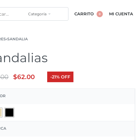
Categoría
CARRITO
MI CUENTA
0
RES
›
SANDALIA
andalias
.00
$
62.00
-21% OFF
OR
RCA