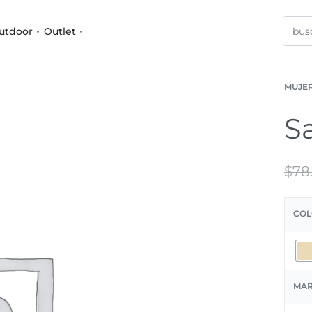
utdoor
Outlet
MUJE
S
$
78
COL
MA