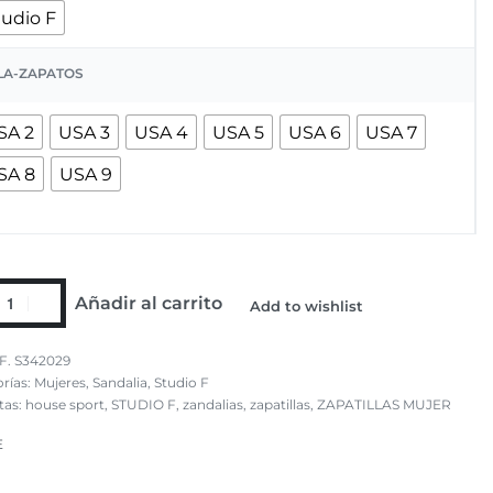
tudio F
LA-ZAPATOS
SA 2
USA 3
USA 4
USA 5
USA 6
USA 7
SA 8
USA 9
Añadir al carrito
Add to wishlist
F. S342029
rías:
Mujeres
,
Sandalia
,
Studio F
tas:
house sport
,
STUDIO F
,
zandalias
,
zapatillas
,
ZAPATILLAS MUJER
E