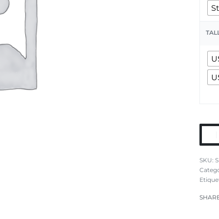
S
TAL
U
U
S
Catego
Etique
SHAR