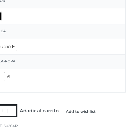
OR
RCA
tudio F
LA-ROPA
6
Añadir al carrito
Add to wishlist
F. S028412