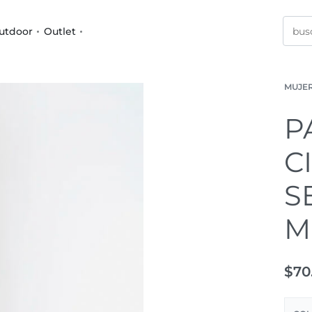
utdoor
Outlet
MUJE
P
C
S
M
$
70