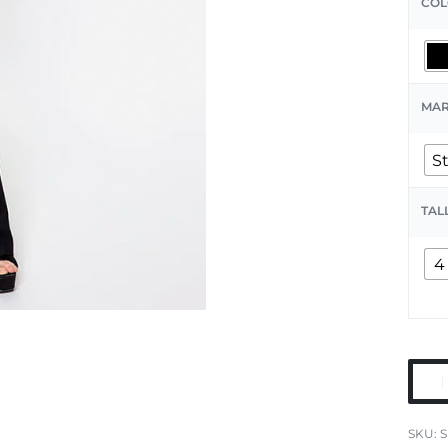
COL
MA
S
TAL
4
S