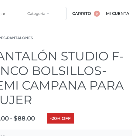
Categoría
CARRITO
MI CUENTA
0
RES
›
PANTALONES
ANTALÓN STUDIO F-
INCO BOLSILLOS-
EMI CAMPANA PARA
UJER
.00
$
88.00
-20% OFF