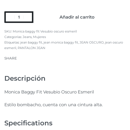
Añadir al carrito
Monica baggy fit Vesubio oscuro esmeril
Categorías:
Jeans
,
Mujeres
Etiquetas:
jean baggy fit
,
jean monica baggy fit
,
JEAN OSCURO
,
jean oscuro
esmeril
,
PANTALON JEAN
SHARE
Descripción
Monica Baggy Fit Vesubio Oscuro Esmeril
Estilo bombacho, cuenta con una cintura alta.
Specifications