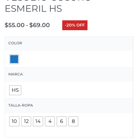
ESMERIL HS
$
55.00
$
69.00
-20% OFF
COLOR
MARCA
HS
TALLA-ROPA
10
12
14
4
6
8