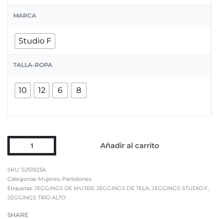
MARCA
Studio F
TALLA-ROPA
10
12
6
8
Añadir al carrito
S251923A
Categorías:
Mujeres
,
Pantalones
Etiquetas:
JEGGINGS DE MUJER
,
JEGGINGS DE TELA
,
JEGGINGS STUDIO F
,
JEGGINGS TIRO ALTO
SHARE