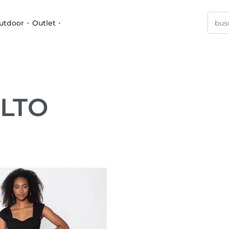
utdoor
Outlet
ALTO