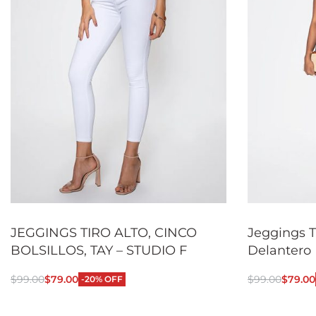
JEGGINGS TIRO ALTO, CINCO
Jeggings T
BOLSILLOS, TAY – STUDIO F
Delantero
$
99.00
$
79.00
$
99.00
$
79.00
-20% OFF
Seleccionar opciones
Seleccionar
QUICKVIEW