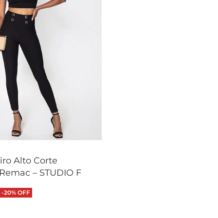
iro Alto Corte
 Remac – STUDIO F
-20% OFF
 opciones
QUICKVIEW