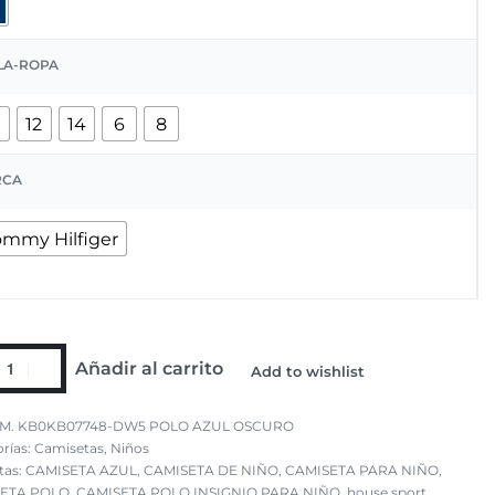
LA-ROPA
0
12
14
6
8
RCA
ommy Hilfiger
Añadir al carrito
Add to wishlist
M. KB0KB07748-DW5 POLO AZUL OSCURO
rías:
Camisetas
,
Niños
tas:
CAMISETA AZUL
,
CAMISETA DE NIÑO
,
CAMISETA PARA NIÑO
,
ETA POLO
,
CAMISETA POLO INSIGNIO PARA NIÑO
,
house sport
,