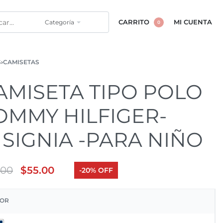
Categoría
CARRITO
MI CUENTA
0
S
›
CAMISETAS
AMISETA TIPO POLO
OMMY HILFIGER-
NSIGNIA -PARA NIÑO
.00
$
55.00
-20% OFF
OR