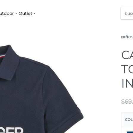
utdoor
Outlet
NIÑO
C
T
I
$
69
COL