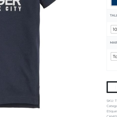
TAL
1
MA
T
T
Catego
Etique
CAMIS