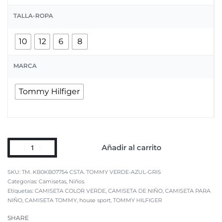
TALLA-ROPA
10
12
6
8
MARCA
Tommy Hilfiger
Añadir al carrito
TM. KB0KB07754 CSTA. TOMMY VERDE-AZUL-GRIS
Categorías:
Camisetas
,
Niños
Etiquetas:
CAMISETA COLOR VERDE
,
CAMISETA DE NIÑO
,
CAMISETA PARA
NIÑO
,
CAMISETA TOMMY
,
house sport
,
TOMMY HILFIGER
SHARE