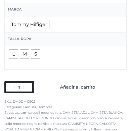
MARCA
Tommy Hilfiger
TALLA-ROPA
L
M
S
Añadir al carrito
DM0DM10925
Categorías:
Camisas
,
Hombres
Etiquetas:
camisa cuell redondo roja
,
CAMISETA AZUL
,
CAMISETA BLANCA
,
CAMISETA CUELLO REDONDO
,
camiseta cuerllo redondo blanca
,
camiseta
cullo redondo negra
,
camiseta mostaza
,
CAMISETA NEGRA
,
CAMISETA
ROJA
,
CAMISETA TOMMY HILFIGER
,
camiseta tommy hilfiger mostaza