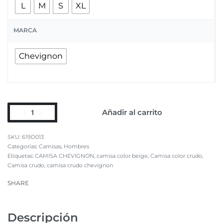
L
M
S
XL
MARCA
Chevignon
Añadir al carrito
619D013
Categorías:
Camisas
,
Hombres
Etiquetas:
CAMISA CHEVIGNON
,
camisa color beige
,
Camisa color crudo
,
Camisa crudo
,
camisa crudo chevignon
SHARE
Descripción