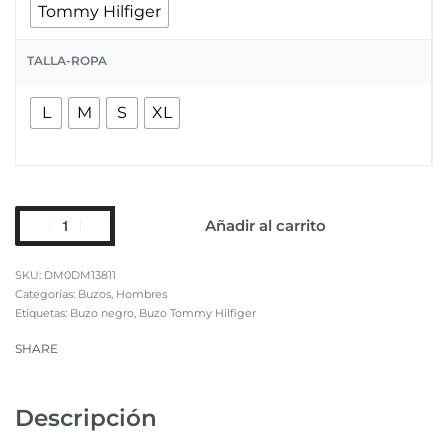
Tommy Hilfiger
TALLA-ROPA
L
M
S
XL
Añadir al carrito
DM0DM13811
Categorías:
Buzos
,
Hombres
Etiquetas:
Buzo negro
,
Buzo Tommy Hilfiger
SHARE
Descripción