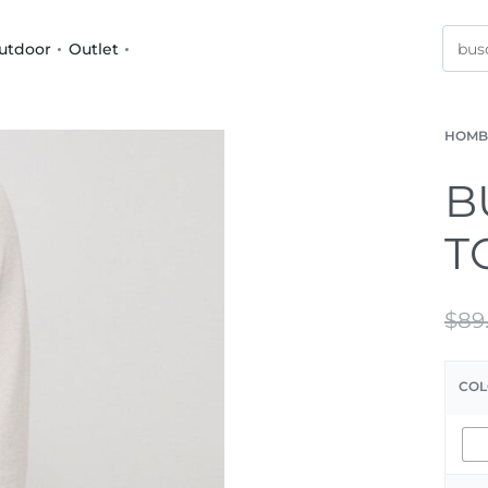
utdoor
Outlet
HOMB
B
T
$
89
COL