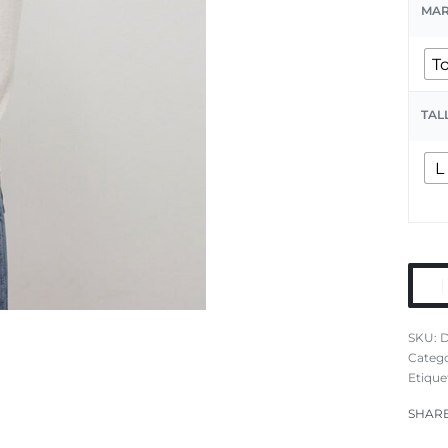
MA
T
TAL
L
Catego
Etique
SHAR