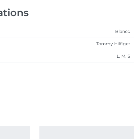
ations
Blanco
Tommy Hilfiger
L, M, S