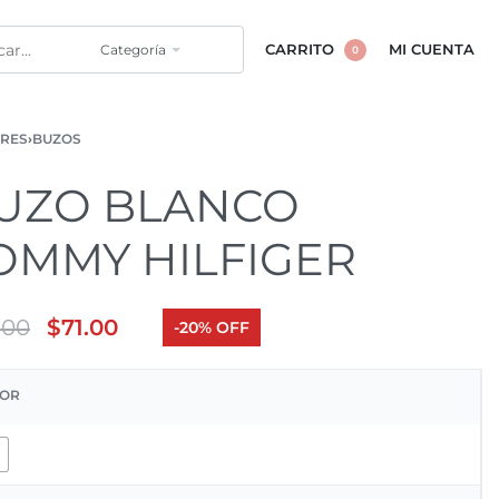
Categoría
CARRITO
MI CUENTA
0
RES
›
BUZOS
UZO BLANCO
OMMY HILFIGER
.00
$
71.00
-20% OFF
OR