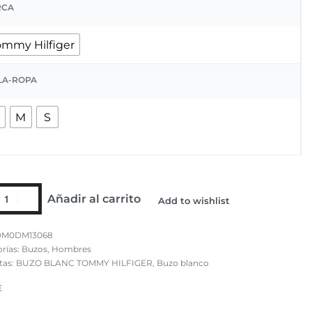
RCA
ommy Hilfiger
LA-ROPA
M
S
Añadir al carrito
Add to wishlist
DM0DM13068
rías:
Buzos
,
Hombres
tas:
BUZO BLANC TOMMY HILFIGER
,
Buzo blanco
E