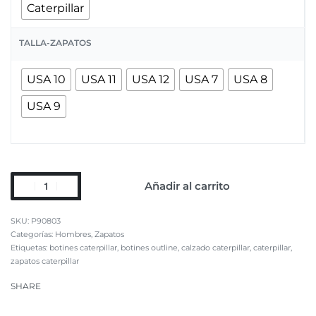
Caterpillar
TALLA-ZAPATOS
USA 10
USA 11
USA 12
USA 7
USA 8
USA 9
Añadir al carrito
P90803
Categorías:
Hombres
,
Zapatos
Etiquetas:
botines caterpillar
,
botines outline
,
calzado caterpillar
,
caterpillar
,
zapatos caterpillar
SHARE