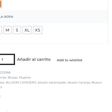
LA-ROPA
M
S
XL
XS
Añadir al carrito
Add to wishlist
223066
rías:
Blusas
,
Mujeres
tas:
BLUSON CAMISERO
,
blusón estampado
,
blusón naranja
,
Bluson
 F
E