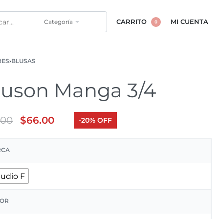
Categoría
CARRITO
MI CUENTA
0
RES
›
BLUSAS
luson Manga 3/4
.00
$
66.00
-20% OFF
RCA
tudio F
OR