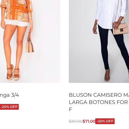
nga 3/4
BLUSON CAMISERO 
LARGA BOTONES FOR 
-20% OFF
F
 opciones
QUICKVIEW
$
89.00
$
71.00
-20% OFF
Seleccionar opciones