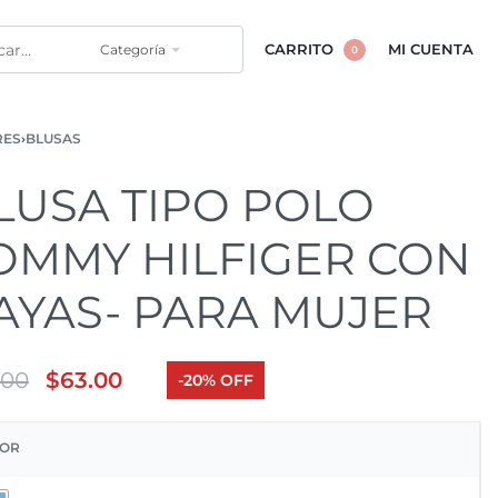
Categoría
CARRITO
MI CUENTA
0
RES
›
BLUSAS
LUSA TIPO POLO
OMMY HILFIGER CON
AYAS- PARA MUJER
.00
$
63.00
-20% OFF
OR