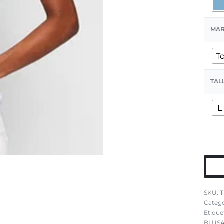
MA
T
TAL
L
T
Catego
Etique
BLUSA