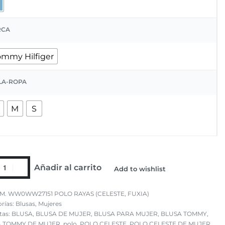
RCA
ommy Hilfiger
LA-ROPA
M
S
Añadir al carrito
Add to wishlist
M. WW0WW27151 POLO RAYAS (CELESTE, FUXIA)
rías:
Blusas
,
Mujeres
tas:
BLUSA
,
BLUSA DE MUJER
,
BLUSA PARA MUJER
,
BLUSA TOMMY
,
 TOMMY DE MUJER
,
polo
,
POLO CELESTE
,
POLO CELESTE DE MUJER
,