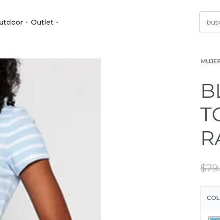
utdoor
Outlet
MUJE
B
T
R
$
79
COL