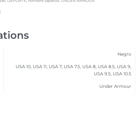
tas:
DEPORTE
,
hombre zapatos
,
UNDER ARMOUR
E
ations
Negro
USA 10, USA 11, USA 7, USA 7.5, USA 8, USA 8.5, USA 9,
USA 9.5, USA 10.5
Under Armour