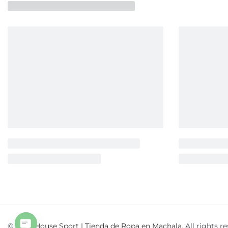
© 2026
House Sport | Tienda de Ropa en Machala
. All rights r