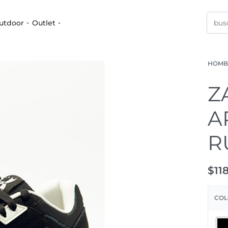
utdoor
Outlet
HOMB
Z
A
R
$
11
COL