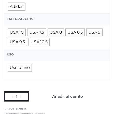
Adidas
TALLA-ZAPATOS
USA 10
USA 7.5
USA 8
USA 8.5
USA 9
USA 9.5
USA 10.5
USO
Uso diario
Añadir al carrito
AD.GZ8184
Categorías:
Hombres
,
Zapatos