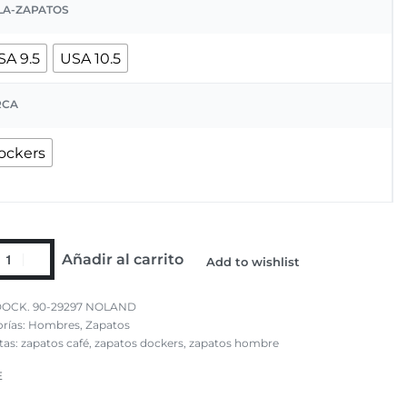
LA-ZAPATOS
SA 9.5
USA 10.5
RCA
ockers
Añadir al carrito
Add to wishlist
OCK. 90-29297 NOLAND
rías:
Hombres
,
Zapatos
tas:
zapatos café
,
zapatos dockers
,
zapatos hombre
E