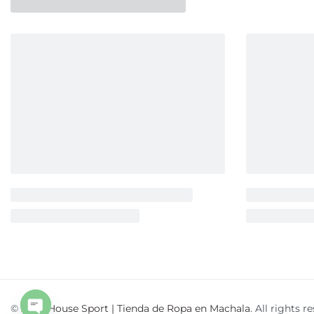
O
p
e
n
c
h
© 2026
House Sport | Tienda de Ropa en Machala
. All rights r