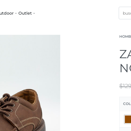
utdoor
Outlet
HOMB
Z
N
$
12
COL