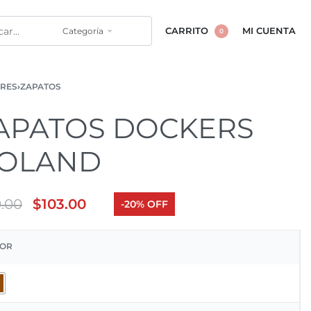
Categoría
CARRITO
MI CUENTA
0
RES
›
ZAPATOS
APATOS DOCKERS
OLAND
9.00
$
103.00
-20% OFF
OR