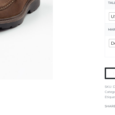
TAL
U
MA
D
D
Catego
Etique
SHAR