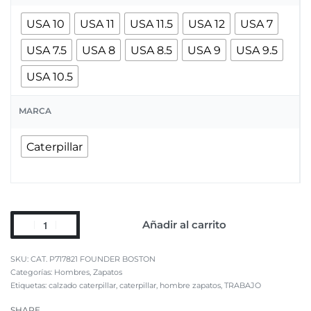
USA 10
USA 11
USA 11.5
USA 12
USA 7
USA 7.5
USA 8
USA 8.5
USA 9
USA 9.5
USA 10.5
MARCA
Caterpillar
Añadir al carrito
CAT. P717821 FOUNDER BOSTON
Categorías:
Hombres
,
Zapatos
Etiquetas:
calzado caterpillar
,
caterpillar
,
hombre zapatos
,
TRABAJO
SHARE