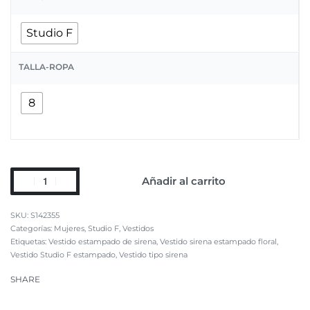
Studio F
TALLA-ROPA
8
Añadir al carrito
S142355
Categorías:
Mujeres
,
Studio F
,
Vestidos
Etiquetas:
Vestido estampado de sirena
,
Vestido sirena estampado floral
,
Vestido Studio F estampado
,
Vestido tipo sirena
SHARE