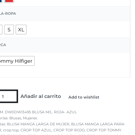
LA-ROPA
S
XL
RCA
ommy Hilfiger
Añadir al carrito
Add to wishlist
M. DW0DW13495 BLUSA M/L. ROJA- AZUL
rías:
Blusas
,
Mujeres
tas:
BLUSA MANGA LARGA DE MUJER
,
BLUSA MANGA LARGA PARA
R
,
crop top
,
CROP TOP AZUL
,
CROP TOP ROJO
,
CROP TOP TOMMY