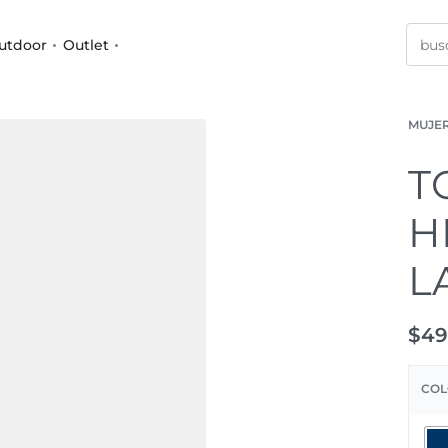
utdoor
Outlet
MUJE
T
H
L
$
49
COL