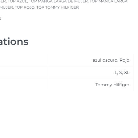
GER
,
TOP AZUL
,
TOP MANGA LARGA DE MUJER
,
TOP MANGA LARGA
 MUJER
,
TOP ROJO
,
TOP TOMMY HILFIGER
E
ations
azul oscuro, Rojo
L, S, XL
Tommy Hilfiger