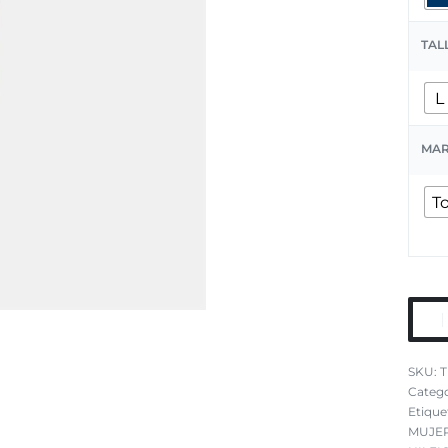
TAL
L
MA
T
T
Catego
Etique
MUJE