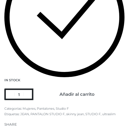
IN STOCK
Añadir al carrito
Categorías:
Mujeres
,
Pantalones
,
Studio F
Etiquetas:
JEAN
,
PANTALON STUDIO F
,
skinny jean
,
STUDIO F
,
ultraslim
SHARE