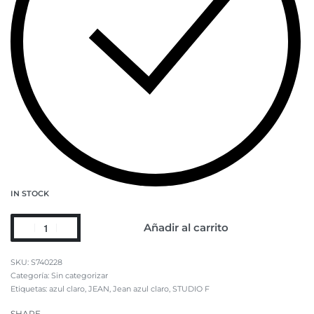
IN STOCK
Añadir al carrito
S740228
Categoría:
Sin categorizar
Etiquetas:
azul claro
,
JEAN
,
Jean azul claro
,
STUDIO F
SHARE