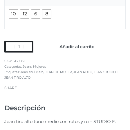
10
12
6
8
Añadir al carrito
S139831
Categorías:
Jeans
,
Mujeres
Etiquetas:
Jean azul claro
,
JEAN DE MUJER
,
JEAN ROTO
,
JEAN STUDIO F
,
JEAN TIRO ALTO
SHARE
Descripción
Jean tiro alto tono medio con rotos y ru – STUDIO F.